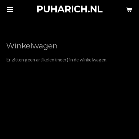
PUHARICH.NL
Ga
direct
naar
de
hoofdinhoud
Winkelwagen
Er zitten geen artikelen (meer) in de winkelwagen.